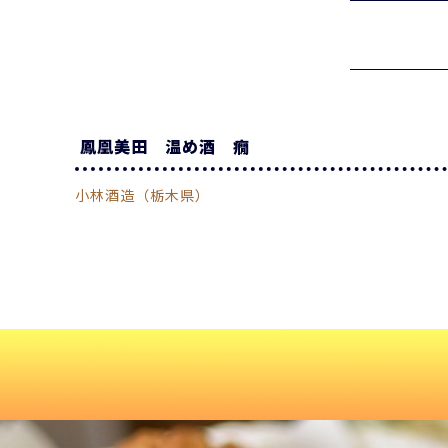
鳳凰美田 温め酒 癇
小林酒造（栃木県）